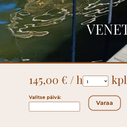
VENET
145,00 € / h
kpl
Valitse päivä:
Varaa