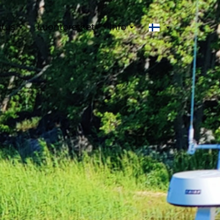
stus
Luontoretket
Info