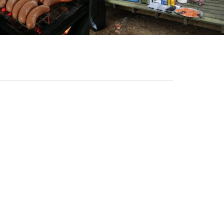
isille.
on tehty asianmukaiset
 kalastusoppaan ammattitutkinnon