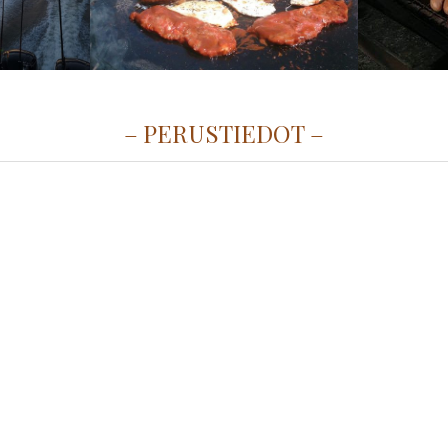
PERUSTIEDOT
750 Isnäs
 Englanti
n suojassa toteutettavat retket soveltuvat hyvin kaiken ikä
yös vakuutettu retken toteuttajan puolesta ja retkistä 
unnitelmat.
ina on aina vuokraveenkuljettajan pätevyyden omaava
s. Retkillä käytetään turvallisia vuokraveneitä