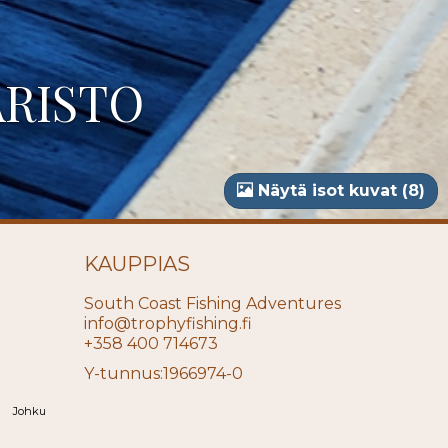
ARISTO
Näytä isot kuvat (8)
KAUPPIAS
South Coast Fishing Adventures
info@trophyfishing.fi
+358 400 714673
Y-tunnus:1966974-0
Johku