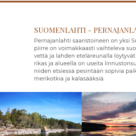
SUOMENLAHTI - PERNAJANL
Pernajanlahti saaristoineen on yksi 
piirre on voimakkaasti vaihteleva su
vettä ja lahden eteläreunalla löytyvät 
rikas ja alueella on useita linnustons
niiden etsiessä pesintään sopivia pa
merikotkia ja kalasääksiä.