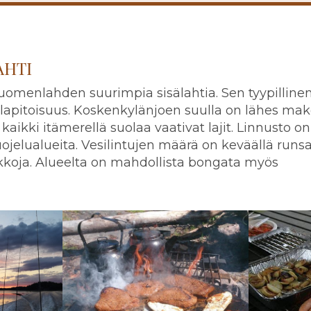
AHTI
Suomenlahden suurimpia sisälahtia. Sen tyypilline
olapitoisuus. Koskenkylänjoen suulla on lähes ma
kaikki itämerellä suolaa vaativat lajit. Linnusto on
uojelualueita. Vesilintujen määrä on keväällä runs
ikkoja. Alueelta on mahdollista bongata myös