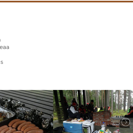
n
keaa
as