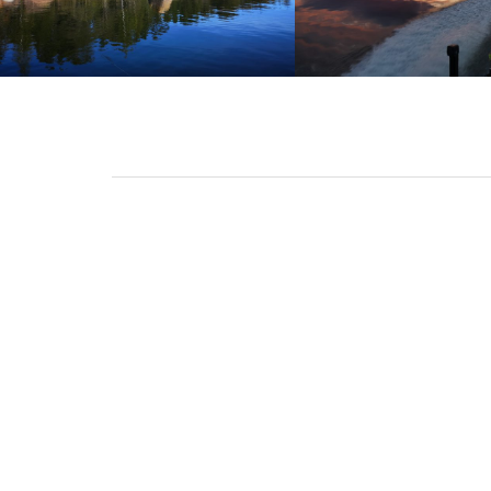
Kohde
Loviisa
Meritie 180, 07
Kielet:
Suomi, Ruotsi,
Vaativuustaso:
Helppo
Soveltuvuus:
Kaikki saaristo
Vakuutukset:
Asiakkaat on m
turvallisuussu
Kelpoisuus:
Veneen kippar
suorittanut opa