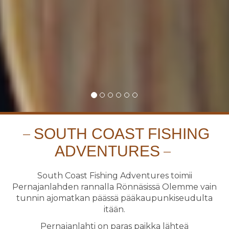
SOUTH COAST FISHING
ADVENTURES
South Coast Fishing Adventures toimii
Pernajanlahden rannalla Rönnäsissä Olemme vain
tunnin ajomatkan päässä pääkaupunkiseudulta
itään.
Pernajanlahti on paras paikka lähteä