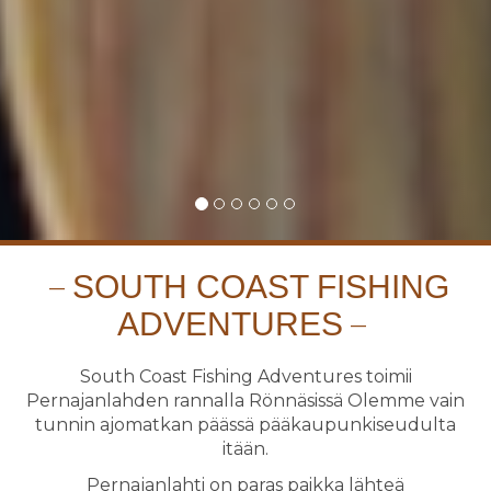
SOUTH COAST FISHING
ADVENTURES
South Coast Fishing Adventures toimii
Pernajanlahden rannalla Rönnäsissä Olemme vain
tunnin ajomatkan päässä pääkaupunkiseudulta
itään.
Pernajanlahti on paras paikka lähteä