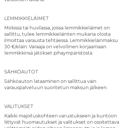
LEMMIKKIELÄIMET
Mökissä tai huvilassa, joissa lemmikkieläimet on
sallittu, tulee lemmikkieläinten mukana olosta
ilmoittaa varausta tehtäessä. Lemmikkieläinmaksu
30 €/eläin. Varaaja on velvollinen korjaamaan
lemmikkinsä jätökset pihaympäristöstä.
SÄHKÖAUTOT
Sähköauton lataaminen on sallittua vain
varauspalveluun suoritetun maksun jälkeen.
VALITUKSET
Kaikki majoituskohteen varustukseen ja kuntoon
liittyvät huomautukset ja valitukset on osoitettava