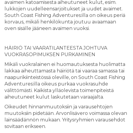
avaimen katoamisesta aiheutuneet kulut, esim.
lukkojen uudelleensarjoitukset ja uudet avaimet.
South Coast Fishing Adventures:illa on oikeus periä
korvaus, mikäli henkilökunta joutuu avaamaan
oven sisälle jääneen avaimen vuoksi.
HÄIRIÖ TAI VAARATILANTEESTA JOHTUVA
VUOKRASOPIMUKSEN PURKAMINEN
Mikäli vuokralainen ei huomautuksesta huolimatta
lakkaa aiheuttamasta häiriötä tai vaaraa samassa tai
naapurikiinteistössä oleville, on South Coast Fishing
Adventures:illa oikeus purkaa vuokrasuhde
välittömästi. Kaikista ylläolevista toimenpiteistä
aiheutuneet kulut laskutetaan varaajalta.
Oikeudet hinnanmuutoksiin ja varausehtojen
muutoksiin pidetään. Arvonlisävero voimassa olevan
lainsäädännön mukaan. Yritysryhmien varausehdot
sovitaan erikseen.