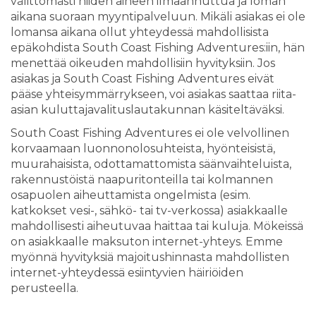
välittömästi niiden aiheen ilmaannuttua ja loman
aikana suoraan myyntipalveluun. Mikäli asiakas ei ole
lomansa aikana ollut yhteydessä mahdollisista
epäkohdista South Coast Fishing Adventures:iin, hän
menettää oikeuden mahdollisiin hyvityksiin. Jos
asiakas ja South Coast Fishing Adventures eivät
pääse yhteisymmärrykseen, voi asiakas saattaa riita-
asian kuluttajavalituslautakunnan käsiteltäväksi.
South Coast Fishing Adventures ei ole velvollinen
korvaamaan luonnonolosuhteista, hyönteisistä,
muurahaisista, odottamattomista säänvaihteluista,
rakennustöistä naapuritonteilla tai kolmannen
osapuolen aiheuttamista ongelmista (esim.
katkokset vesi-, sähkö- tai tv-verkossa) asiakkaalle
mahdollisesti aiheutuvaa haittaa tai kuluja. Mökeissä
on asiakkaalle maksuton internet-yhteys. Emme
myönnä hyvityksiä majoitushinnasta mahdollisten
internet-yhteydessä esiintyvien häiriöiden
perusteella.