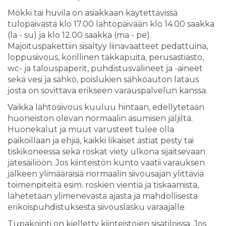
Mökki tai huvila on asiakkaan käytettävissä
tulopäivästä klo 17.00 lähtöpäivään klo 14.00 saakka
(la - su) ja klo 12.00 saakka (ma - pe).
Majoituspakettiin sisältyy liinavaatteet pedattuina,
loppusiivous, korillinen takkapuita, perusastiasto,
wc- ja talouspaperit, puhdistusvälineet ja -aineet
sekä vesi ja sähkö, poislukien sähköauton lataus
josta on sovittava erikseen varauspalvelun kanssa.
Vaikka lähtösiivous kuuluu hintaan, edellytetään
huoneiston olevan normaalin asumisen jäljiltä.
Huonekalut ja muut varusteet tulee olla
paikoillaan ja ehjiä, kaikki likaiset astiat pesty tai
tiskikoneessa sekä roskat viety ulkona sijaitsevaan
jätesäiliöön. Jos kiinteistön kunto vaatii varauksen
jälkeen ylimääräisiä normaalin siivousajan ylittäviä
toimenpiteitä esim. roskien vientiä ja tiskaamista,
lähetetään ylimenevästä ajasta ja mahdollisesta
erikoispuhdistuksesta siivouslasku varaajalle.
Tupakointi on kielletty kiinteistöjen sisätiloissa. Jos