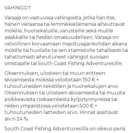
VAHINGOT
Varaaja on vastuussa vahingoista, jotka hän itse,
hänen vieraansa tai lemmikkieläimensä aiheuttavat
mökille, huonekaluille, varusteille sekä muille
asiakkaille tai heidän omaisuudelleen. Varaaja on
velvollinen korvaamaan majoitusajankohdan aikana
mökille tai huvilalle tai sen irtaimistolle tahallisesti tai
tahattomasti aiheutuneet vahingot suoraan
omistajalle tai South Coast Fishing Adventures:ille.
Oksennuksen, ulosteen tai muun eritteen
siivoamisesta mökissä veloitetaan 150 € +
tuhoutuneiden tekstiilien ja huonekalujen arvo.
Oksennuksen tai ulosteen siivoamisesta tai muusta
poikkeavasta roskaamisesta kylpytynnyreissä tai
niiden ympäristössä veloitetaan 500 € +
tuhoutuneiden laitteiden arvo. Hinnat sisältävät
alv:n 24 %.
South Coast Fishing Adventures:illä on oikeus periä