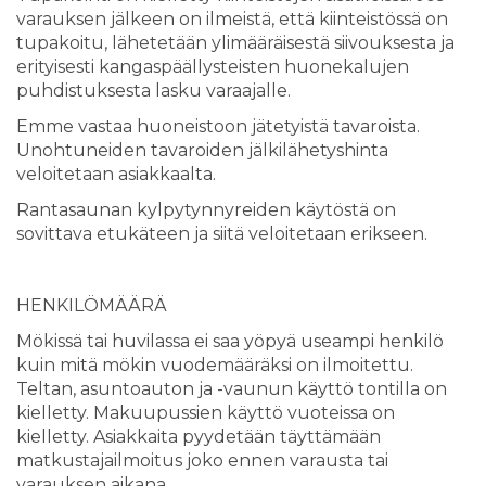
varauksen jälkeen on ilmeistä, että kiinteistössä on
tupakoitu, lähetetään ylimääräisestä siivouksesta ja
erityisesti kangaspäällysteisten huonekalujen
puhdistuksesta lasku varaajalle.
Emme vastaa huoneistoon jätetyistä tavaroista.
Unohtuneiden tavaroiden jälkilähetyshinta
veloitetaan asiakkaalta.
Rantasaunan kylpytynnyreiden käytöstä on
sovittava etukäteen ja siitä veloitetaan erikseen.
HENKILÖMÄÄRÄ
Mökissä tai huvilassa ei saa yöpyä useampi henkilö
kuin mitä mökin vuodemääräksi on ilmoitettu.
Teltan, asuntoauton ja -vaunun käyttö tontilla on
kielletty. Makuupussien käyttö vuoteissa on
kielletty. Asiakkaita pyydetään täyttämään
matkustajailmoitus joko ennen varausta tai
varauksen aikana.