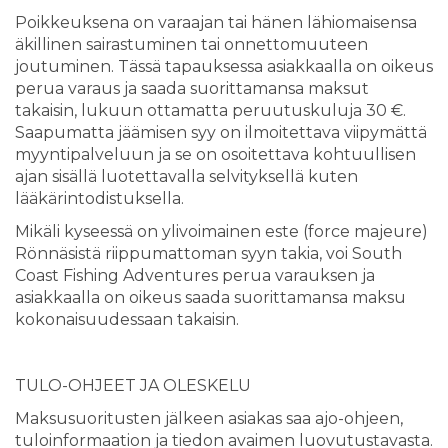
Poikkeuksena on varaajan tai hänen lähiomaisensa
äkillinen sairastuminen tai onnettomuuteen
joutuminen. Tässä tapauksessa asiakkaalla on oikeus
perua varaus ja saada suorittamansa maksut
takaisin, lukuun ottamatta peruutuskuluja 30 €.
Saapumatta jäämisen syy on ilmoitettava viipymättä
myyntipalveluun ja se on osoitettava kohtuullisen
ajan sisällä luotettavalla selvityksellä kuten
lääkärintodistuksella.
Mikäli kyseessä on ylivoimainen este (force majeure)
Rönnäsistä riippumattoman syyn takia, voi South
Coast Fishing Adventures perua varauksen ja
asiakkaalla on oikeus saada suorittamansa maksu
kokonaisuudessaan takaisin.
TULO-OHJEET JA OLESKELU
Maksusuoritusten jälkeen asiakas saa ajo-ohjeen,
tuloinformaation ja tiedon avaimen luovutustavasta.