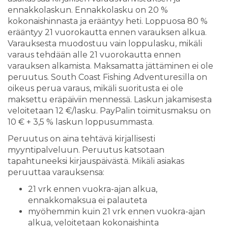
ennakkolaskun. Ennakkolasku on 20 %
kokonaishinnasta ja erääntyy heti. Loppuosa 80 %
erääntyy 21 vuorokautta ennen varauksen alkua.
Varauksesta muodostuu vain loppulasku, mikäli
varaus tehdään alle 21 vuorokautta ennen
varauksen alkamista. Maksamatta jättäminen ei ole
peruutus. South Coast Fishing Adventures:illa on
oikeus perua varaus, mikäli suoritusta ei ole
maksettu eräpäiviin mennessä. Laskun jakamisesta
veloitetaan 12 €/lasku. PayPalin toimitusmaksu on
10 € + 3,5 % laskun loppusummasta.
Peruutus on aina tehtävä kirjallisesti
myyntipalveluun. Peruutus katsotaan
tapahtuneeksi kirjauspäivästä. Mikäli asiakas
peruuttaa varauksensa:
21 vrk ennen vuokra-ajan alkua,
ennakkomaksua ei palauteta
myöhemmin kuin 21 vrk ennen vuokra-ajan
alkua, veloitetaan kokonaishinta