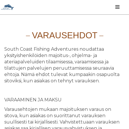
≡
VARAUSEHDOT
South Coast Fishing Adventures noudattaa
yksityishenkilöiden majoitus-, ohjelma- ja
ateriapalveluiden tilaamisessa, varaamisessa ja
tilattujen palvelujen peruuttamisessa seuraavia
ehtoja. Nämä ehdot tulevat kumpaakin osapuolta
sitoviksi, kun asiakas on tehnyt varauksen.
VARAAMINEN JA MAKSU
Varausehtojen mukaan majoituksen varaus on
sitova, kun asiakas on suorittanut varauksen
suullisesti tai kirjallisesti. Vahvistettuaan varauksen
asiakas saa kirjallisen varausvahvistuksen ja