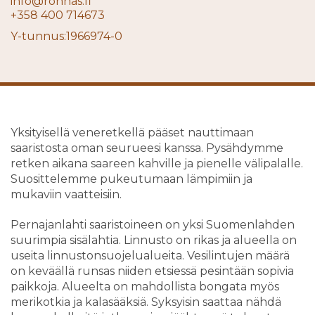
info@ronnas.fi
+358 400 714673
Y-tunnus:1966974-0
Yksityisellä veneretkellä pääset nauttimaan
saaristosta oman seurueesi kanssa. Pysähdymme
retken aikana saareen kahville ja pienelle välipalalle.
Suosittelemme pukeutumaan lämpimiin ja
mukaviin vaatteisiin.
Pernajanlahti saaristoineen on yksi Suomenlahden
suurimpia sisälahtia. Linnusto on rikas ja alueella on
useita linnustonsuojelualueita. Vesilintujen määrä
on keväällä runsas niiden etsiessä pesintään sopivia
paikkoja. Alueelta on mahdollista bongata myös
merikotkia ja kalasääksiä. Syksyisin saattaa nähdä