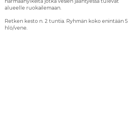
harmaahylkeitä jotka vesien jäähtyessä tulevat
alueelle ruokailemaan.
Retken kesto n. 2 tuntia. Ryhmän koko enintään 5
hlö/vene.