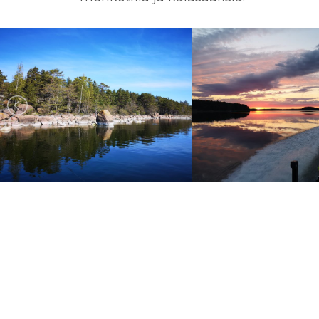
Kohde
Loviisa
Meritie 180, 07
Kielet:
Suomi, Ruotsi,