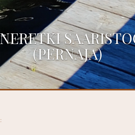
NERETKI SAARIST
(PERNAJA)
: