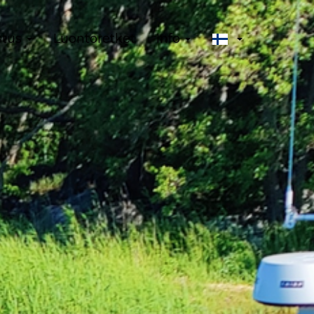
stus
Luontoretket
Info