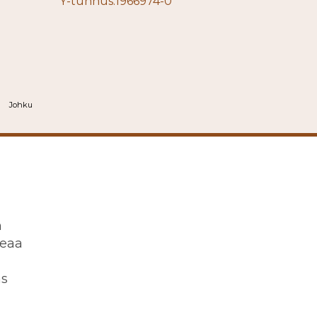
Y-tunnus:1966974-0
Johku
n
keaa
as