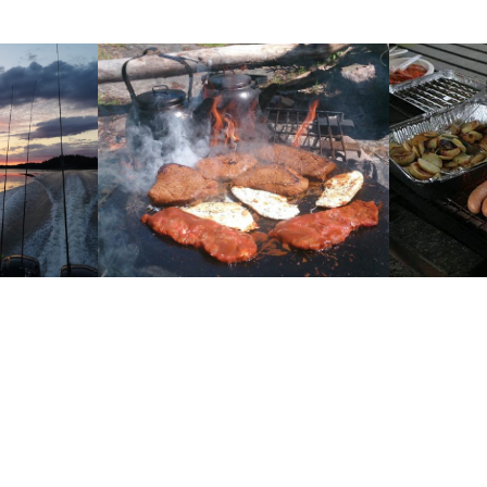
PERUSTIEDOT
750 Isnäs
 Englanti