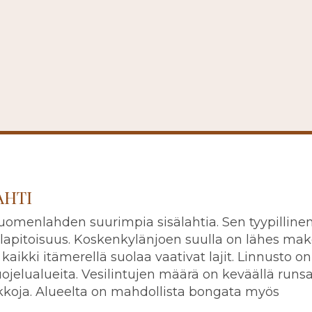
AHTI
Suomenlahden suurimpia sisälahtia. Sen tyypilline
olapitoisuus. Koskenkylänjoen suulla on lähes ma
kaikki itämerellä suolaa vaativat lajit. Linnusto on
uojelualueita. Vesilintujen määrä on keväällä runs
ikkoja. Alueelta on mahdollista bongata myös