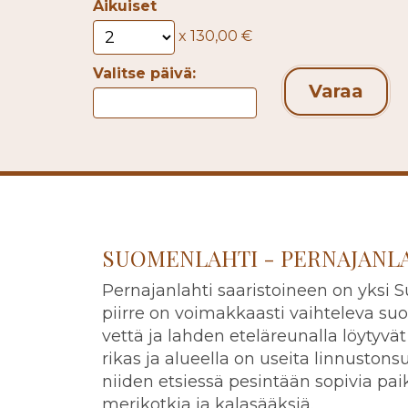
Aikuiset
x
130,00 €
Valitse päivä:
Varaa
SUOMENLAHTI - PERNAJANL
Pernajanlahti saaristoineen on yksi 
piirre on voimakkaasti vaihteleva su
vettä ja lahden eteläreunalla löytyvät 
rikas ja alueella on useita linnustons
niiden etsiessä pesintään sopivia pa
merikotkia ja kalasääksiä.