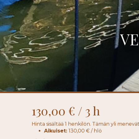
VE
130,00 € / 3 h
Hinta sisältää 1 henkilön.
Tämän yli menevät
Aikuiset:
130,00 € / hlö