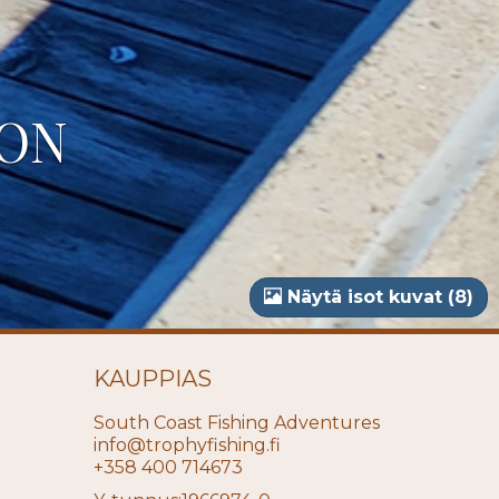
OON
Näytä isot kuvat (8)
KAUPPIAS
South Coast Fishing Adventures
info@trophyfishing.fi
+358 400 714673