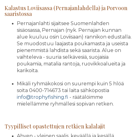
Kalastus Loviisassa (Pernajanlahdella) ja Porvoon
saaristossa
Pernajanlahti sijaitsee Suomenlahden
sisäosassa, Pernajan (nyk. Pernajan kunnan
alue kuuluu osin Loviisaan) rannikon edustalla.
Se muodostuu laajasta poukamasta ja useista
pienemmistä lahdista sekä saarista. Alue on
vaihteleva - suuria selkävesiä, suojaisia
poukamia, matalia rantoja, ruovikkoalueita ja
karikoita.
Mikäli ryhmäkokosi on suurempi kuin 5 hlöä
soita 0400-714673 tai laita sähköpostia
info@trophyfishing.fi
- räätälöimme
mielellämme ryhmällesi sopivan retken.
Tyypilliset opastettujen retkien kalalajit
Ahven - yleinen saalis, keväällä ja kesällä