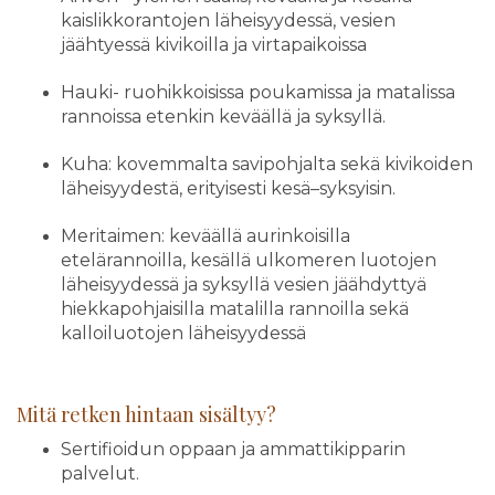
kaislikkorantojen läheisyydessä, vesien
jäähtyessä kivikoilla ja virtapaikoissa
Hauki- ruohikkoisissa poukamissa ja matalissa
rannoissa etenkin keväällä ja syksyllä.
Kuha: kovemmalta savipohjalta sekä kivikoiden
läheisyydestä, erityisesti kesä–syksyisin.
Meritaimen: keväällä aurinkoisilla
etelärannoilla, kesällä ulkomeren luotojen
läheisyydessä ja syksyllä vesien jäähdyttyä
hiekkapohjaisilla matalilla rannoilla sekä
kalloiluotojen läheisyydessä
Mitä retken hintaan sisältyy?
Sertifioidun oppaan ja ammattikipparin
palvelut.