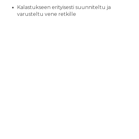
Kalastukseen erityisesti suunniteltu ja
varusteltu vene retkille
Kaikki tarvittavat kalastusvälineet ja vieheet
Turvallisuusvarusteet veneessä (paukkuliivit
osallistujille)
Alkoholittomia virvoitusjuomia osallistujille
Tarvittaessa joko sadeasut tai kelluntahaalarit
ja lämpösaappaat (aikuisten koot)
Vakuutukset retken osallistujille sekä
lakisääteiset vastuuvakuutukset sekä
turvallisuussuunnitelmat retkelle
Mitä hinta ei sisällä