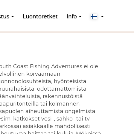
stus
Luontoretket
Info
outh Coast Fishing Adventures ei ole
elvollinen korvaamaan
uonnonolosuhteista, hyönteisistä,
uurahaisista, odottamattomista
äänvaihteluista, rakennustöistä
aapuritonteilla tai kolmannen
sapuolen aiheuttamista ongelmista
esim. katkokset vesi-, sähkö- tai tv-
erkossa) asiakkaalle mahdollisesti
iheutuvaa haittaa tai kuluja. Mökeissä