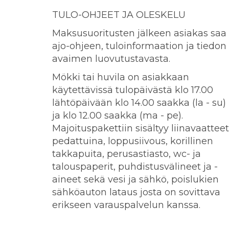
TULO-OHJEET JA OLESKELU
Maksusuoritusten jälkeen asiakas saa
ajo-ohjeen, tuloinformaation ja tiedon
avaimen luovutustavasta.
Mökki tai huvila on asiakkaan
käytettävissä tulopäivästä klo 17.00
lähtöpäivään klo 14.00 saakka (la - su)
ja klo 12.00 saakka (ma - pe).
Majoituspakettiin sisältyy liinavaatteet
pedattuina, loppusiivous, korillinen
takkapuita, perusastiasto, wc- ja
talouspaperit, puhdistusvälineet ja -
aineet sekä vesi ja sähkö, poislukien
sähköauton lataus josta on sovittava
erikseen varauspalvelun kanssa.