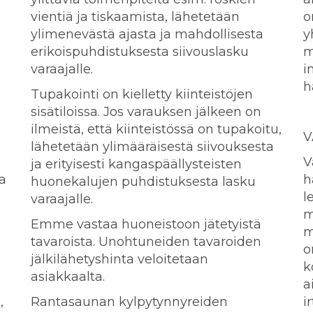
vientiä ja tiskaamista, lähetetään
o
ylimenevästä ajasta ja mahdollisesta
y
erikoispuhdistuksesta siivouslasku
m
varaajalle.
i
h
Tupakointi on kielletty kiinteistöjen
sisätiloissa. Jos varauksen jälkeen on
ilmeistä, että kiinteistössä on tupakoitu,
V
lähetetään ylimääräisestä siivouksesta
V
ja erityisesti kangaspäällysteisten
a
h
huonekalujen puhdistuksesta lasku
l
varaajalle.
m
Emme vastaa huoneistoon jätetyistä
m
tavaroista. Unohtuneiden tavaroiden
o
jälkilähetyshinta veloitetaan
k
asiakkaalta.
a
,
Rantasaunan kylpytynnyreiden
i