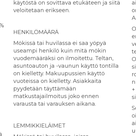
käytöstä on sovittava etukäteen ja siitä
a
veloitetaan erikseen.
o
A
 %
O
HENKILÖMÄÄRÄ
e
Mökissä tai huvilassa ei saa yöpyä
v
useampi henkilö kuin mitä mökin
t
vuodemääräksi on ilmoitettu. Teltan,
O
asuntoauton ja -vaunun käyttö tontilla
s
on kielletty. Makuupussien käyttö
r
vuoteissa on kielletty. Asiakkaita
n
pyydetään täyttämään
+
matkustajailmoitus joko ennen
s
varausta tai varauksen aikana.
S
o
a
LEMMIKKIELÄIMET
n
u
ä