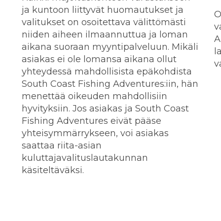
ja kuntoon liittyvät huomautukset ja
O
valitukset on osoitettava välittömästi
v
niiden aiheen ilmaannuttua ja loman
A
aikana suoraan myyntipalveluun. Mikäli
l
asiakas ei ole lomansa aikana ollut
v
yhteydessä mahdollisista epäkohdista
South Coast Fishing Adventures:iin, hän
menettää oikeuden mahdollisiin
hyvityksiin. Jos asiakas ja South Coast
Fishing Adventures eivät pääse
yhteisymmärrykseen, voi asiakas
saattaa riita-asian
kuluttajavalituslautakunnan
käsiteltäväksi.