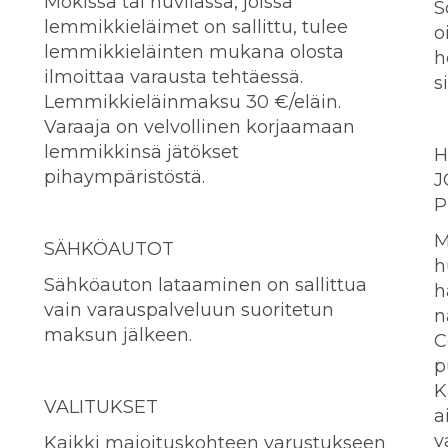
Mökissä tai huvilassa, joissa
S
lemmikkieläimet on sallittu, tulee
o
lemmikkieläinten mukana olosta
h
ilmoittaa varausta tehtäessä.
s
Lemmikkieläinmaksu 30 €/eläin.
Varaaja on velvollinen korjaamaan
lemmikkinsä jätökset
H
pihaympäristöstä.
J
P
M
SÄHKÖAUTOT
h
Sähköauton lataaminen on sallittua
h
vain varauspalveluun suoritetun
n
maksun jälkeen.
C
p
K
VALITUKSET
a
v
Kaikki majoituskohteen varustukseen