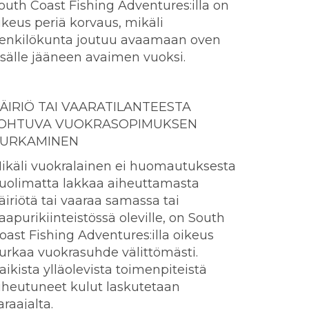
outh Coast Fishing Adventures:illa on
ikeus periä korvaus, mikäli
enkilökunta joutuu avaamaan oven
isälle jääneen avaimen vuoksi.
ÄIRIÖ TAI VAARATILANTEESTA
OHTUVA VUOKRASOPIMUKSEN
URKAMINEN
ikäli vuokralainen ei huomautuksesta
uolimatta lakkaa aiheuttamasta
äiriötä tai vaaraa samassa tai
aapurikiinteistössä oleville, on South
oast Fishing Adventures:illa oikeus
urkaa vuokrasuhde välittömästi.
aikista ylläolevista toimenpiteistä
iheutuneet kulut laskutetaan
araajalta.