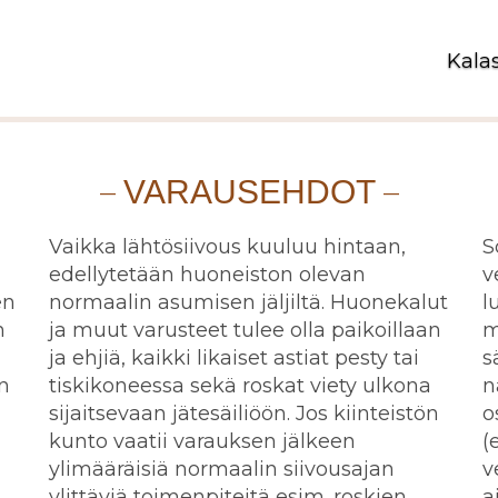
Kala
VARAUSEHDOT
Vaikka lähtösiivous kuuluu hintaan,
S
edellytetään huoneiston olevan
v
en
normaalin asumisen jäljiltä. Huonekalut
l
n
ja muut varusteet tulee olla paikoillaan
m
ja ehjiä, kaikki likaiset astiat pesty tai
s
n
tiskikoneessa sekä roskat viety ulkona
n
sijaitsevaan jätesäiliöön. Jos kiinteistön
o
kunto vaatii varauksen jälkeen
(
ylimääräisiä normaalin siivousajan
v
ylittäviä toimenpiteitä esim. roskien
a