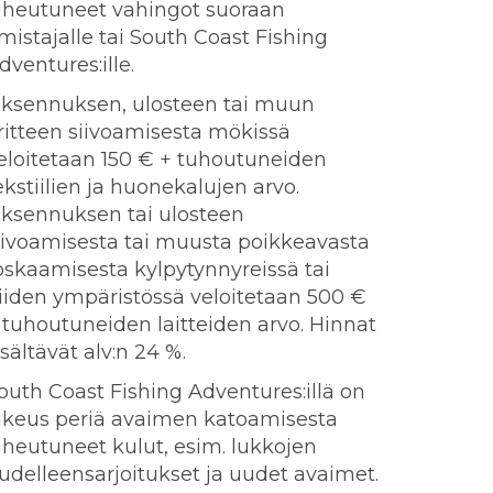
iheutuneet vahingot suoraan
mistajalle tai South Coast Fishing
dventures:ille.
ksennuksen, ulosteen tai muun
ritteen siivoamisesta mökissä
eloitetaan 150 € + tuhoutuneiden
ekstiilien ja huonekalujen arvo.
ksennuksen tai ulosteen
iivoamisesta tai muusta poikkeavasta
oskaamisesta kylpytynnyreissä tai
iiden ympäristössä veloitetaan 500 €
 tuhoutuneiden laitteiden arvo. Hinnat
isältävät alv:n 24 %.
outh Coast Fishing Adventures:illä on
ikeus periä avaimen katoamisesta
iheutuneet kulut, esim. lukkojen
udelleensarjoitukset ja uudet avaimet.