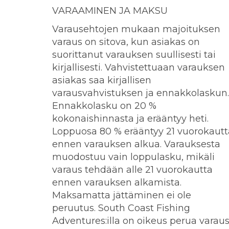
VARAAMINEN JA MAKSU
Varausehtojen mukaan majoituksen
varaus on sitova, kun asiakas on
suorittanut varauksen suullisesti tai
kirjallisesti. Vahvistettuaan varauksen
asiakas saa kirjallisen
varausvahvistuksen ja ennakkolaskun.
Ennakkolasku on 20 %
kokonaishinnasta ja erääntyy heti.
Loppuosa 80 % erääntyy 21 vuorokautt
ennen varauksen alkua. Varauksesta
muodostuu vain loppulasku, mikäli
varaus tehdään alle 21 vuorokautta
ennen varauksen alkamista.
Maksamatta jättäminen ei ole
peruutus. South Coast Fishing
Adventures:illa on oikeus perua varaus