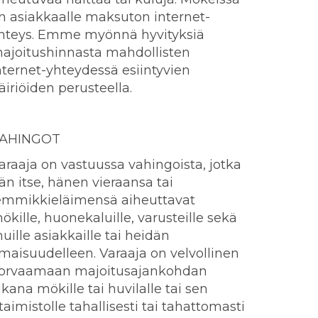
n asiakkaalle maksuton internet-
hteys. Emme myönnä hyvityksiä
ajoitushinnasta mahdollisten
nternet-yhteydessä esiintyvien
äiriöiden perusteella.
AHINGOT
araaja on vastuussa vahingoista, jotka
än itse, hänen vieraansa tai
emmikkieläimensä aiheuttavat
ökille, huonekaluille, varusteille sekä
uille asiakkaille tai heidän
maisuudelleen. Varaaja on velvollinen
orvaamaan majoitusajankohdan
ikana mökille tai huvilalle tai sen
rtaimistolle tahallisesti tai tahattomasti