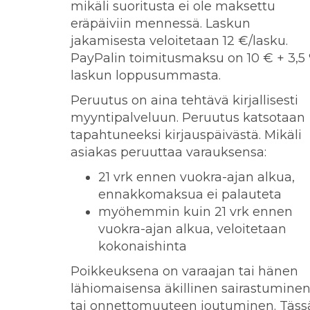
mikäli suoritusta ei ole maksettu
eräpäiviin mennessä. Laskun
jakamisesta veloitetaan 12 €/lasku.
PayPalin toimitusmaksu on 10 € + 3,5
laskun loppusummasta.
Peruutus on aina tehtävä kirjallisesti
myyntipalveluun. Peruutus katsotaan
tapahtuneeksi kirjauspäivästä. Mikäli
asiakas peruuttaa varauksensa:
21 vrk ennen vuokra-ajan alkua,
ennakkomaksua ei palauteta
myöhemmin kuin 21 vrk ennen
vuokra-ajan alkua, veloitetaan
kokonaishinta
Poikkeuksena on varaajan tai hänen
lähiomaisensa äkillinen sairastumine
tai onnettomuuteen joutuminen. Täss