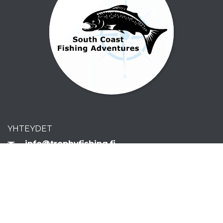
YHTEYDET
info@trophyfishing.fi
+358 400 714673
Sijainti ja yhteystiedot
UUTISKIRJE