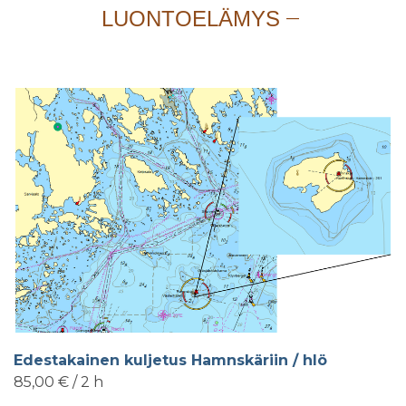
LUONTOELÄMYS
Edestakainen kuljetus Hamnskäriin / hlö
85,00 € / 2 h