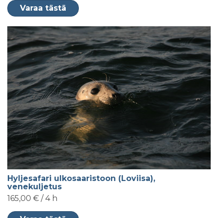
Varaa tästä
Hyljesafari ulkosaaristoon (Loviisa),
venekuljetus
165,00 € / 4 h