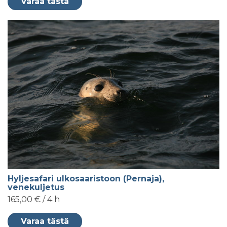
Varaa tästä
Hyljesafari ulkosaaristoon (Pernaja),
venekuljetus
165,00 € / 4 h
Varaa tästä