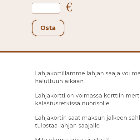
€
Osta
Lahjakortillamme lahjan saaja voi 
haluttuun aikaan.
Lahjakortti on voimassa korttiin mer
kalastusretkissä nuorisolle
Lahjakortin saat maksun jälkeen sähkö
tulostaa lahjan saajalle.
Mitä elämyslahja sisältää?