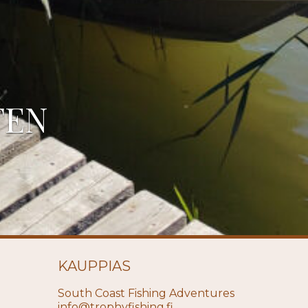
TEN
KAUPPIAS
South Coast Fishing Adventures
info@trophyfishing.fi