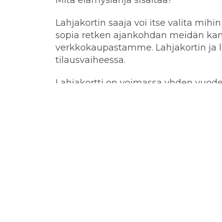
Lahjakortin saaja voi itse valita mihi
sopia retken ajankohdan meidän ka
verkkokaupastamme. Lahjakortin ja l
tilausvaiheessa.
Lahjakortti on voimassa yhden vuod
lunasta takaisin ja lahjakortti on kä
Lahjakortin käyttövaiheessa kannatta
ole jäässä suunnitellussa paikassa. T
huhtikuun puolen välin aikaan ja mer
alkupuolella.
Kalastusretket järjestetään Rönnäsiss
Pääasialliset kohdekalat kalastusret