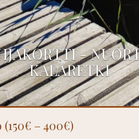
HJAKORTTI - NUOR
KALARETKI
 (150€ – 400€)