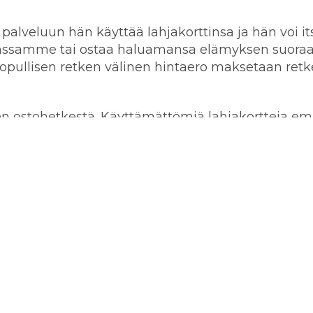
n palveluun hän käyttää lahjakorttinsa ja hän voi it
nssamme tai ostaa haluamansa elämyksen suora
opullisen retken välinen hintaero maksetaan ret
en ostohetkestä. Käyttämättömiä lahjakortteja e
ytettävä yhden tilauksen yhteydessä.
a keväällä ja myöhään syksyllä varmistaa että me
yypillisesti alueellamme jäät lähtevät mereltä
i jäätyy marraskuun lopussa tai joulukuun
ä tai Pernajassa (Loviisassa)
killämme ovat: hauki, kuha, ahven.