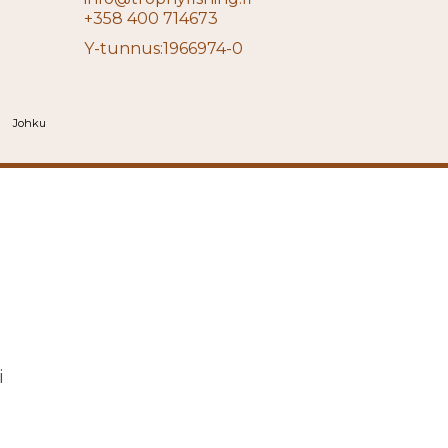
+358 400 714673
Y-tunnus:1966974-0
Johku
i