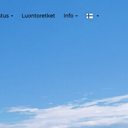
stus
Luontoretket
Info