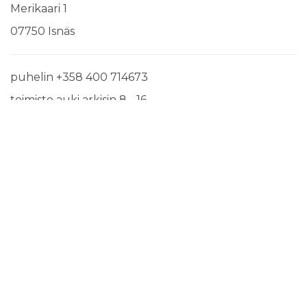
Merikaari 1
07750 Isnäs
puhelin +358 400 714673
toimisto auki arkisin 8 - 16
info@ronnas.fi