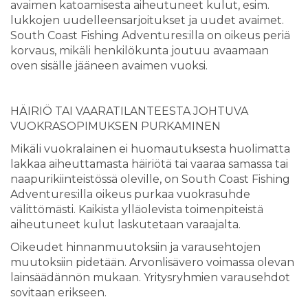
avaimen katoamisesta aiheutuneet kulut, esim.
lukkojen uudelleensarjoitukset ja uudet avaimet.
South Coast Fishing Adventures:illa on oikeus periä
korvaus, mikäli henkilökunta joutuu avaamaan
oven sisälle jääneen avaimen vuoksi.
HÄIRIÖ TAI VAARATILANTEESTA JOHTUVA
VUOKRASOPIMUKSEN PURKAMINEN
Mikäli vuokralainen ei huomautuksesta huolimatta
lakkaa aiheuttamasta häiriötä tai vaaraa samassa tai
naapurikiinteistössä oleville, on South Coast Fishing
Adventures:illa oikeus purkaa vuokrasuhde
välittömästi. Kaikista ylläolevista toimenpiteistä
aiheutuneet kulut laskutetaan varaajalta.
Oikeudet hinnanmuutoksiin ja varausehtojen
muutoksiin pidetään. Arvonlisävero voimassa olevan
lainsäädännön mukaan. Yritysryhmien varausehdot
sovitaan erikseen.