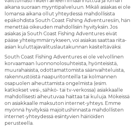
välittömästi niiden aiheen ilmaannuttua ja loman
aikana suoraan myyntipalveluun. Mikäli asiakas ei ole
lomansa aikana ollut yhteydessä mahdollisista
epäkohdista South Coast Fishing Adventures:iin, hän
menettää oikeuden mahdollisiin hyvityksiin. Jos
asiakas ja South Coast Fishing Adventures eivät
pääse yhteisymmärrykseen, voi asiakas saattaa riita-
asian kuluttajavalituslautakunnan käsiteltäväksi.
South Coast Fishing Adventures ei ole velvollinen
korvaamaan luonnonolosuhteista, hyönteisistä,
muurahaisista, odottamattomista säänvaihteluista,
rakennustöistä naapuritonteilla tai kolmannen
osapuolen aiheuttamista ongelmista (esim.
katkokset vesi-, sähkö- tai tv-verkossa) asiakkaalle
mahdollisesti aiheutuvaa haittaa tai kuluja. Mökeissä
on asiakkaalle maksuton internet-yhteys. Emme
myönnä hyvityksiä majoitushinnasta mahdollisten
internet-yhteydessä esiintyvien häiriöiden
perusteella.