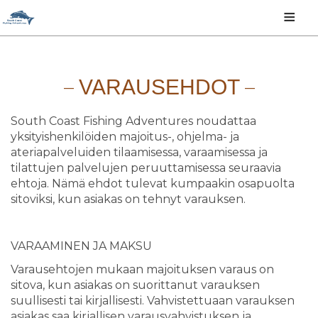
≡
VARAUSEHDOT
South Coast Fishing Adventures noudattaa
yksityishenkilöiden majoitus-, ohjelma- ja
ateriapalveluiden tilaamisessa, varaamisessa ja
tilattujen palvelujen peruuttamisessa seuraavia
ehtoja. Nämä ehdot tulevat kumpaakin osapuolta
sitoviksi, kun asiakas on tehnyt varauksen.
VARAAMINEN JA MAKSU
Varausehtojen mukaan majoituksen varaus on
sitova, kun asiakas on suorittanut varauksen
suullisesti tai kirjallisesti. Vahvistettuaan varauksen
asiakas saa kirjallisen varausvahvistuksen ja