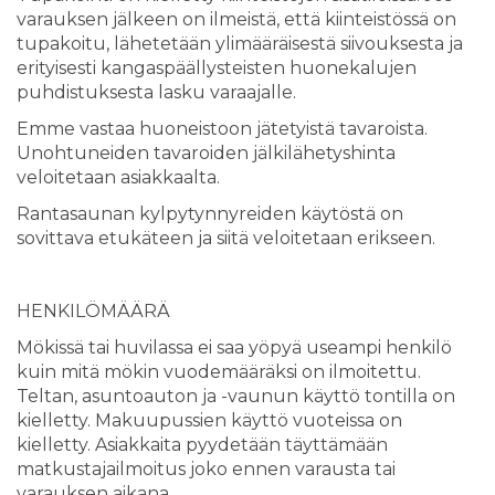
varauksen jälkeen on ilmeistä, että kiinteistössä on
tupakoitu, lähetetään ylimääräisestä siivouksesta ja
erityisesti kangaspäällysteisten huonekalujen
puhdistuksesta lasku varaajalle.
Emme vastaa huoneistoon jätetyistä tavaroista.
Unohtuneiden tavaroiden jälkilähetyshinta
veloitetaan asiakkaalta.
Rantasaunan kylpytynnyreiden käytöstä on
sovittava etukäteen ja siitä veloitetaan erikseen.
HENKILÖMÄÄRÄ
Mökissä tai huvilassa ei saa yöpyä useampi henkilö
kuin mitä mökin vuodemääräksi on ilmoitettu.
Teltan, asuntoauton ja -vaunun käyttö tontilla on
kielletty. Makuupussien käyttö vuoteissa on
kielletty. Asiakkaita pyydetään täyttämään
matkustajailmoitus joko ennen varausta tai
varauksen aikana.