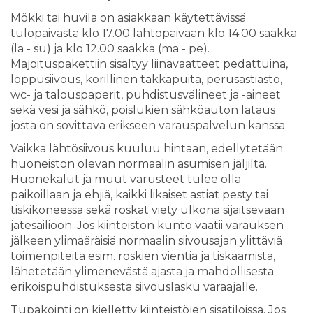
Mökki tai huvila on asiakkaan käytettävissä
tulopäivästä klo 17.00 lähtöpäivään klo 14.00 saakka
(la - su) ja klo 12.00 saakka (ma - pe).
Majoituspakettiin sisältyy liinavaatteet pedattuina,
loppusiivous, korillinen takkapuita, perusastiasto,
wc- ja talouspaperit, puhdistusvälineet ja -aineet
sekä vesi ja sähkö, poislukien sähköauton lataus
josta on sovittava erikseen varauspalvelun kanssa.
Vaikka lähtösiivous kuuluu hintaan, edellytetään
huoneiston olevan normaalin asumisen jäljiltä.
Huonekalut ja muut varusteet tulee olla
paikoillaan ja ehjiä, kaikki likaiset astiat pesty tai
tiskikoneessa sekä roskat viety ulkona sijaitsevaan
jätesäiliöön. Jos kiinteistön kunto vaatii varauksen
jälkeen ylimääräisiä normaalin siivousajan ylittäviä
toimenpiteitä esim. roskien vientiä ja tiskaamista,
lähetetään ylimenevästä ajasta ja mahdollisesta
erikoispuhdistuksesta siivouslasku varaajalle.
Tupakointi on kielletty kiinteistöjen sisätiloissa. Jos