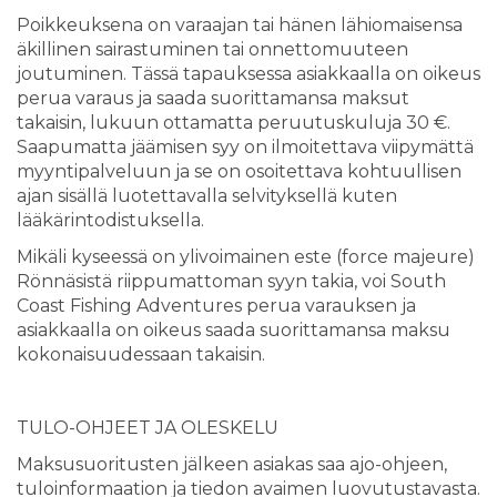
Poikkeuksena on varaajan tai hänen lähiomaisensa
äkillinen sairastuminen tai onnettomuuteen
joutuminen. Tässä tapauksessa asiakkaalla on oikeus
perua varaus ja saada suorittamansa maksut
takaisin, lukuun ottamatta peruutuskuluja 30 €.
Saapumatta jäämisen syy on ilmoitettava viipymättä
myyntipalveluun ja se on osoitettava kohtuullisen
ajan sisällä luotettavalla selvityksellä kuten
lääkärintodistuksella.
Mikäli kyseessä on ylivoimainen este (force majeure)
Rönnäsistä riippumattoman syyn takia, voi South
Coast Fishing Adventures perua varauksen ja
asiakkaalla on oikeus saada suorittamansa maksu
kokonaisuudessaan takaisin.
TULO-OHJEET JA OLESKELU
Maksusuoritusten jälkeen asiakas saa ajo-ohjeen,
tuloinformaation ja tiedon avaimen luovutustavasta.