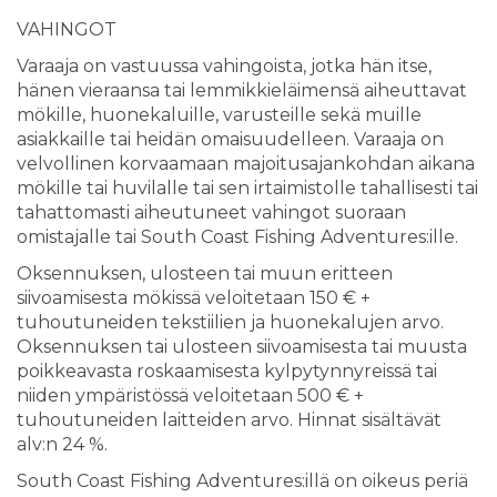
VAHINGOT
Varaaja on vastuussa vahingoista, jotka hän itse,
hänen vieraansa tai lemmikkieläimensä aiheuttavat
mökille, huonekaluille, varusteille sekä muille
asiakkaille tai heidän omaisuudelleen. Varaaja on
velvollinen korvaamaan majoitusajankohdan aikana
mökille tai huvilalle tai sen irtaimistolle tahallisesti tai
tahattomasti aiheutuneet vahingot suoraan
omistajalle tai South Coast Fishing Adventures:ille.
Oksennuksen, ulosteen tai muun eritteen
siivoamisesta mökissä veloitetaan 150 € +
tuhoutuneiden tekstiilien ja huonekalujen arvo.
Oksennuksen tai ulosteen siivoamisesta tai muusta
poikkeavasta roskaamisesta kylpytynnyreissä tai
niiden ympäristössä veloitetaan 500 € +
tuhoutuneiden laitteiden arvo. Hinnat sisältävät
alv:n 24 %.
South Coast Fishing Adventures:illä on oikeus periä