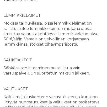
LEMMIKKIELÄIMET
Mökissä tai huvilassa, joissa lemmikkieläimet on
sallittu, tulee lemmikkieläinten mukana olosta
ilmoittaa varausta tehtäessä. Lemmikkieläinmaksu
30 €/eläin. Varaaja on velvollinen korjaamaan
lemmikkinsä jätökset pihaympäristöstä.
SÄHKÖAUTOT
Sähköauton lataaminen on sallittua vain
varauspalveluun suoritetun maksun jälkeen.
VALITUKSET
Kaikki majoituskohteen varustukseen ja kuntoon
liittyvät huomautukset ja valitukset on osoitettava