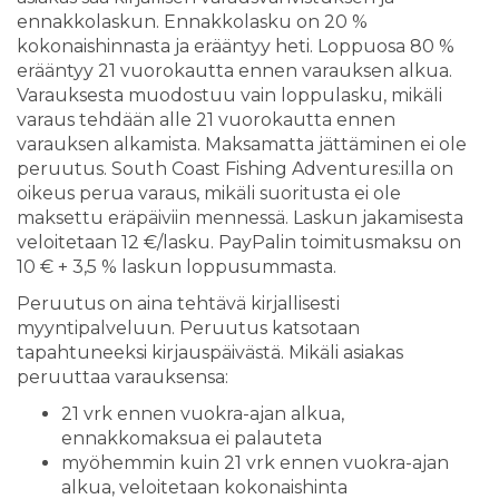
ennakkolaskun. Ennakkolasku on 20 %
kokonaishinnasta ja erääntyy heti. Loppuosa 80 %
erääntyy 21 vuorokautta ennen varauksen alkua.
Varauksesta muodostuu vain loppulasku, mikäli
varaus tehdään alle 21 vuorokautta ennen
varauksen alkamista. Maksamatta jättäminen ei ole
peruutus. South Coast Fishing Adventures:illa on
oikeus perua varaus, mikäli suoritusta ei ole
maksettu eräpäiviin mennessä. Laskun jakamisesta
veloitetaan 12 €/lasku. PayPalin toimitusmaksu on
10 € + 3,5 % laskun loppusummasta.
Peruutus on aina tehtävä kirjallisesti
myyntipalveluun. Peruutus katsotaan
tapahtuneeksi kirjauspäivästä. Mikäli asiakas
peruuttaa varauksensa:
21 vrk ennen vuokra-ajan alkua,
ennakkomaksua ei palauteta
myöhemmin kuin 21 vrk ennen vuokra-ajan
alkua, veloitetaan kokonaishinta