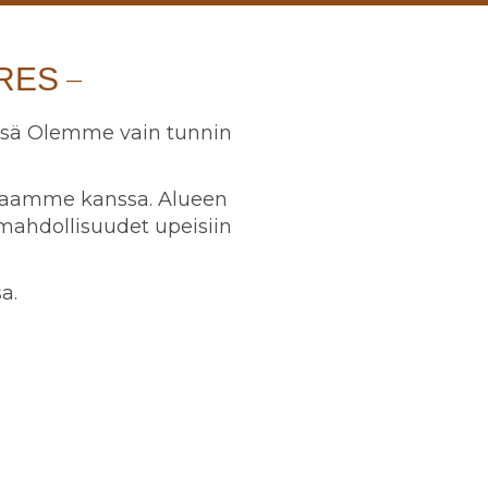
RES
issä Olemme vain tunnin
ppaamme kanssa. Alueen
ahdollisuudet upeisiin
a.