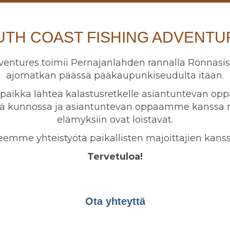
UTH COAST FISHING ADVENTU
ventures toimii Pernajanlahden rannalla Rönnäs
ajomatkan päässä pääkaupunkiseudulta itään.
s paikka lähteä kalastusretkelle asiantuntevan o
sä kunnossa ja asiantuntevan oppaamme kanssa m
elämyksiin ovat loistavat.
eemme yhteistyötä paikallisten majoittajien kanss
Tervetuloa!
Ota yhteyttä