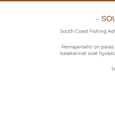
SO
South Coast Fishing Ad
Pernajanlahti on para
kalakannat ovat hyväs
T