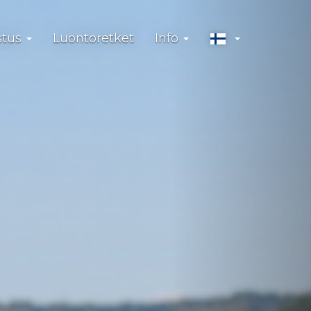
stus
Luontoretket
Info