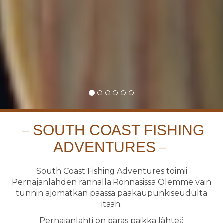
SOUTH COAST FISHING
ADVENTURES
South Coast Fishing Adventures toimii
Pernajanlahden rannalla Rönnäsissä Olemme vain
tunnin ajomatkan päässä pääkaupunkiseudulta
itään.
Pernajanlahti on paras paikka lähteä